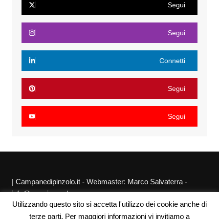
Segui
Segui
Connetti
Segui
Segui
| Campanedipinzolo.it - Webmaster: Marco Salvaterra -
info@agraria.org |
Utilizzando questo sito si accetta l'utilizzo dei cookie anche di
Chi siamo
Privacy Policy
Sitemap
Link utili
terze parti. Per maggiori informazioni vi invitiamo a