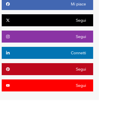
Mi piace
Segui
Segui
Connetti
Segui
Segui