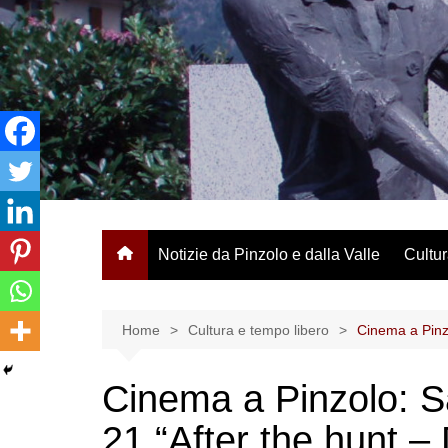
Salta
al
contenuto
Notizie da Pinzolo e dalla Valle
Cultur
Home
Cultura e tempo libero
Cinema a Pinz
Cinema a Pinzolo: 
21 “After the hunt –