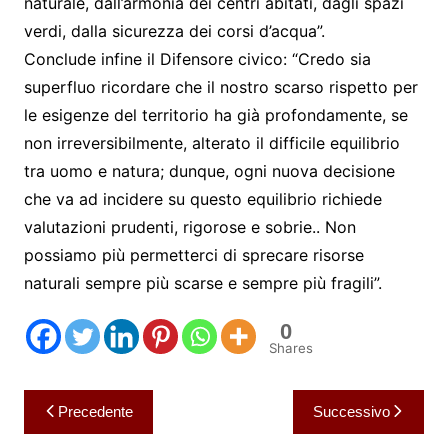
naturale, dall’armonia dei centri abitati, dagli spazi
verdi, dalla sicurezza dei corsi d’acqua”.
Conclude infine il Difensore civico: “Credo sia
superfluo ricordare che il nostro scarso rispetto per
le esigenze del territorio ha già profondamente, se
non irreversibilmente, alterato il difficile equilibrio
tra uomo e natura; dunque, ogni nuova decisione
che va ad incidere su questo equilibrio richiede
valutazioni prudenti, rigorose e sobrie.. Non
possiamo più permetterci di sprecare risorse
naturali sempre più scarse e sempre più fragili”.
0
Shares
Navigazione
Precedente
Successivo
articoli