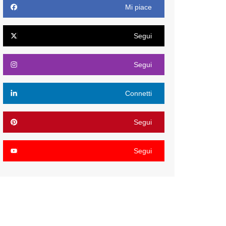
Mi piace
Segui
Segui
Connetti
Segui
Segui