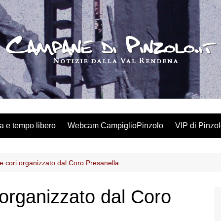
a e tempo libero
Webcam CampiglioPinzolo
VIP di Pinzo
e cori organizzato dal Coro Presanella
 organizzato dal Coro