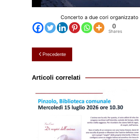
Concerto a due cori organizzato d
0
Shares
Navigazione
Precedente
articoli
Articoli correlati