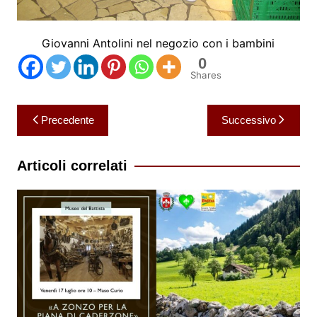
Giovanni Antolini nel negozio con i bambini
0
Shares
Navigazione
Precedente
Successivo
articoli
Articoli correlati