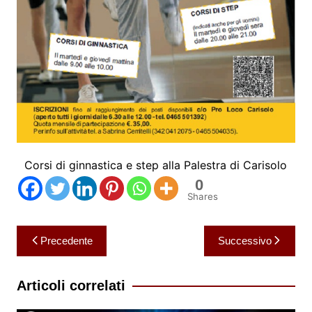
Corsi di ginnastica e step alla Palestra di Carisolo
0
Shares
Navigazione
Precedente
Successivo
articoli
Articoli correlati