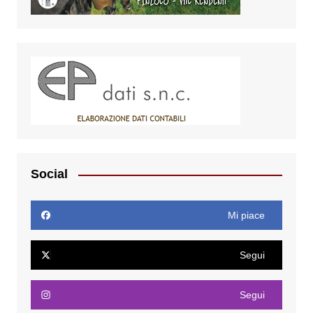
Social
Mi piace
Segui
Segui