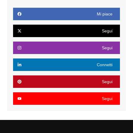
Mi piace
Segui
Segui
Connetti
Segui
Segui