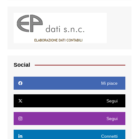
Social
Mi piace
Segui
Segui
Connetti