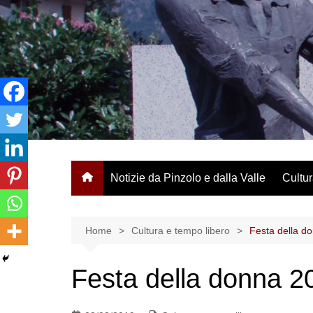
Salta
al
contenuto
Notizie da Pinzolo e dalla Valle
Cultur
Home
Cultura e tempo libero
Festa della d
Festa della donna 2