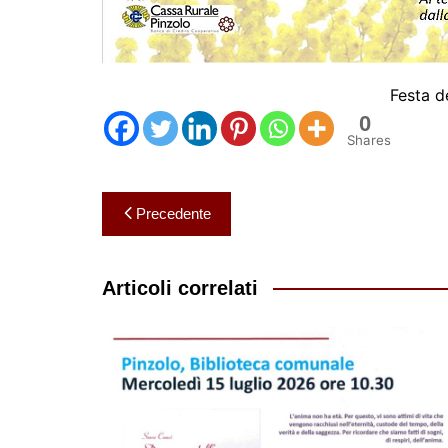
Festa d
0
Shares
Navigazione
Precedente
articoli
Articoli correlati