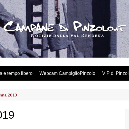
a e tempo libero
Webcam CampiglioPinzolo
VIP di Pinzo
onna 2019
019