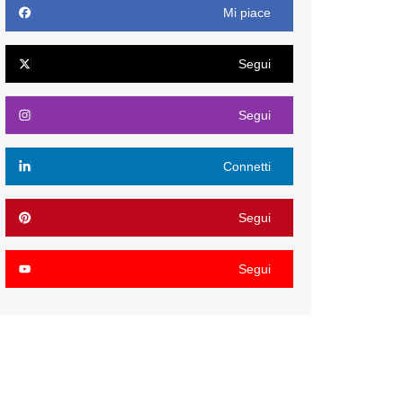
Mi piace
Segui
Segui
Connetti
Segui
Segui