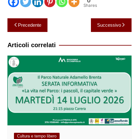
0
Shares
Navigazione
Precedente
Successivo
articoli
Articoli correlati
Cultura e tempo libero