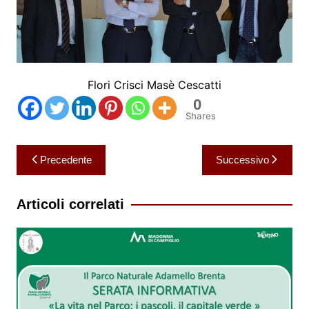
Flori Crisci Masè Cescatti
0
Shares
Navigazione
Precedente
Successivo
articoli
Articoli correlati