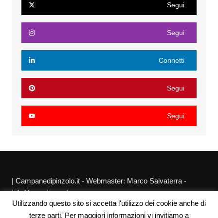
Segui
Segui
Connetti
Segui
Segui
| Campanedipinzolo.it - Webmaster: Marco Salvaterra -
info@agraria.org |
Utilizzando questo sito si accetta l'utilizzo dei cookie anche di
Chi siamo
Privacy Policy
Sitemap
Link utili
terze parti. Per maggiori informazioni vi invitiamo a