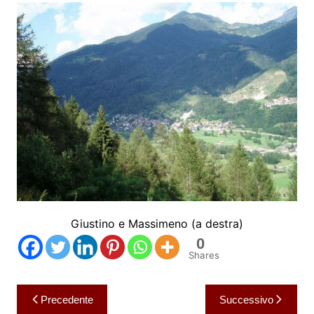
Giustino e Massimeno (a destra)
0
Shares
Navigazione
Precedente
Successivo