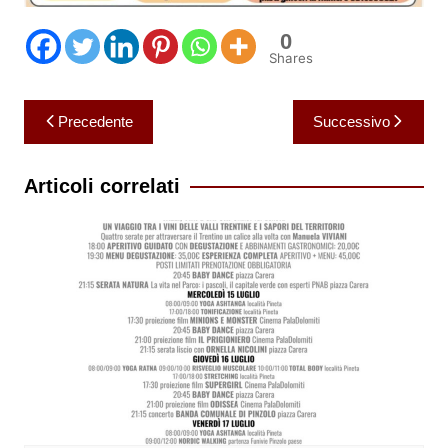
0
Shares
Navigazione
Precedente
Successivo
articoli
Articoli correlati