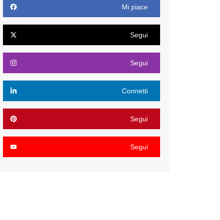
Mi piace
Segui
Segui
Connetti
Segui
Segui