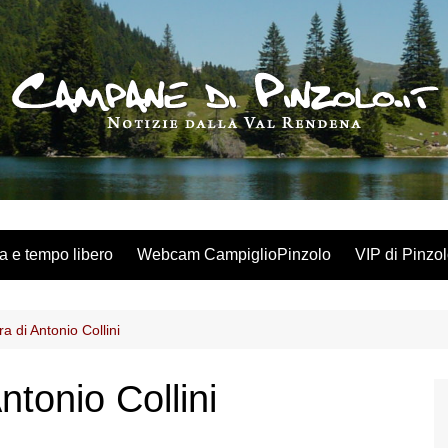
a e tempo libero
Webcam CampiglioPinzolo
VIP di Pinzo
ra di Antonio Collini
ntonio Collini