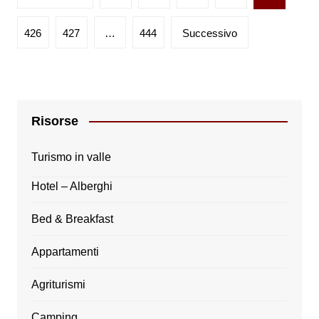
degli
articoli
426
427
…
444
Successivo
Risorse
Turismo in valle
Hotel – Alberghi
Bed & Breakfast
Appartamenti
Agriturismi
Camping