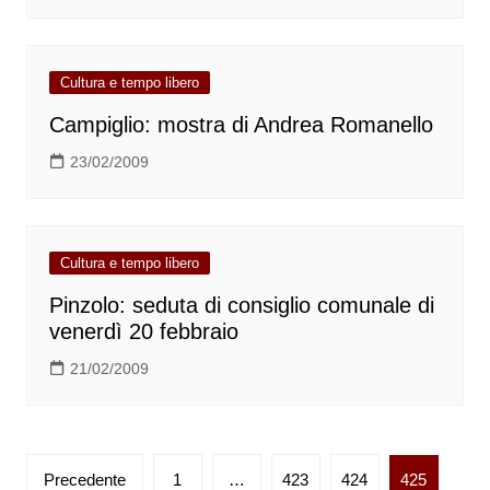
Cultura e tempo libero
Campiglio: mostra di Andrea Romanello
23/02/2009
Cultura e tempo libero
Pinzolo: seduta di consiglio comunale di
venerdì 20 febbraio
21/02/2009
Paginazione
Precedente
1
…
423
424
425