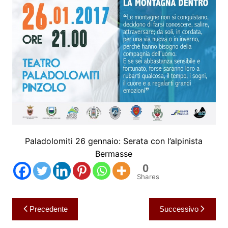
Paladolomiti 26 gennaio: Serata con l’alpinista
Bermasse
0
Shares
Navigazione
Precedente
Successivo
articoli