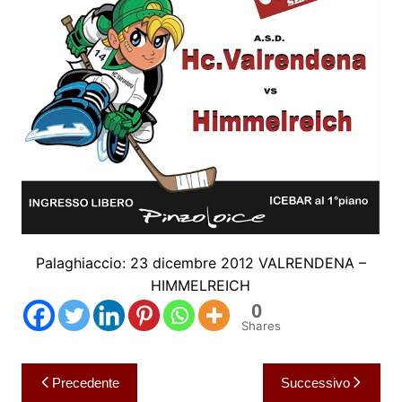
Palaghiaccio: 23 dicembre 2012 VALRENDENA –
HIMMELREICH
0
Shares
Navigazione
Precedente
Successivo