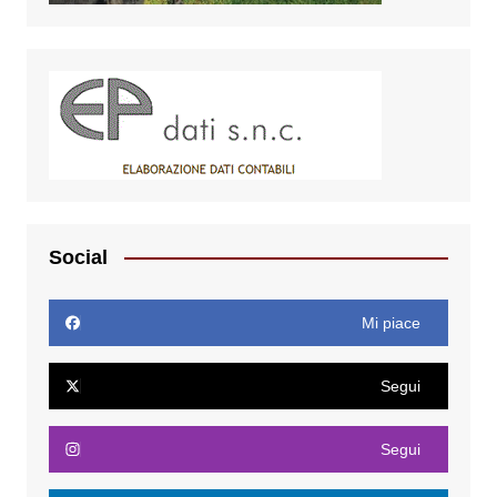
Social
Mi piace
Segui
Segui