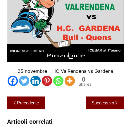
25 novembre – HC ValRendena vs Gardena
0
Shares
Navigazione
Precedente
Successivo
articoli
Articoli correlati