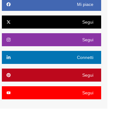
Mi piace
Segui
Segui
Connetti
Segui
Segui