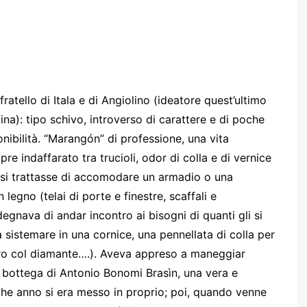
fratello di Itala e di Angiolino (ideatore quest’ultimo
ina): tipo schivo, introverso di carattere e di poche
onibilità. “Marangón” di professione, una vita
e indaffarato tra trucioli, odor di colla e di vernice
i, si trattasse di accomodare un armadio o una
 legno (telai di porte e finestre, scaffali e
degnava di andar incontro ai bisogni di quanti gli si
sistemare in una cornice, una pennellata di colla per
etro col diamante….). Aveva appreso a maneggiar
lla bottega di Antonio Bonomi Brasìn, una vera e
lche anno si era messo in proprio; poi, quando venne