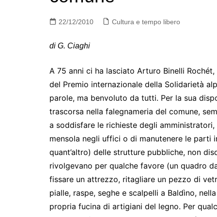
22/12/2010
Cultura e tempo libero
di G. Ciaghi
A 75 anni ci ha lasciato Arturo Binelli Rochét, 
del Premio internazionale della Solidarietà alp
parole, ma benvoluto da tutti. Per la sua disp
trascorsa nella falegnameria del comune, sempr
a soddisfare le richieste degli amministrator
mensola negli uffici o di manutenere le parti in
quant’altro) delle strutture pubbliche, non dis
rivolgevano per qualche favore (un quadro da 
fissare un attrezzo, ritagliare un pezzo di v
pialle, raspe, seghe e scalpelli a Baldìno, ne
propria fucina di artigiani del legno. Per qua