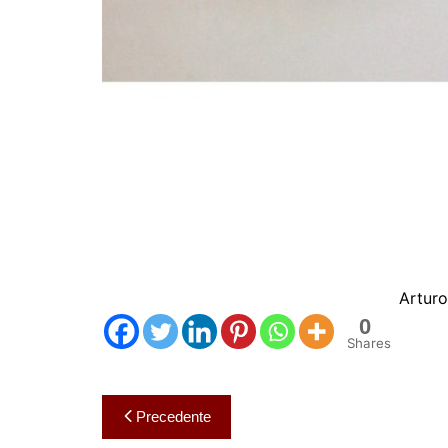
Arturo
0
Shares
Navigazione
Precedente