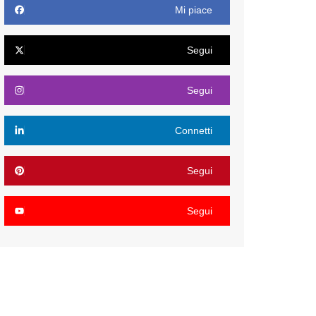
Mi piace
Segui
Segui
Connetti
Segui
Segui