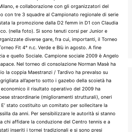
Milano, e collaborazione con gli organizzatori del
pato con tre 3 squadre al Campionato regionale di serie
 stata la promozione dalla D2 femm in D1 con Claudia
o. (nella foto). Si sono tenuti corsi per Junior e
ganizzate diverse gare, fra cui, importanti, il Torneo
 Torneo Fit 4° n.c. Verde e Blù in agosto. A fine
cizia e quello Sociale. Campione sociale 2009 è Angelo
onapace. Nel torneo di consolazione Norman Masè ha
io la coppia Maestranzi / Tardivo ha prevalso su
rigliata all’aperto sotto i gazebo della scoietà ha
 economico il risultato operativo del 2009 ha
se straordinarie (miglioramenti strutturali), oneri
E’ stato costituito un comitato per sollecitare la
illa da anni. Per sensibilizzare le autorità si stanno
a chi affidare la conduzione del Centro tennis e a
ti inseriti i tornei tradizionali e si sono presi