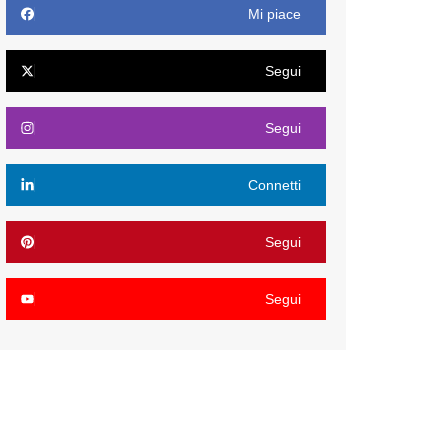
Mi piace
Segui
Segui
Connetti
Segui
Segui