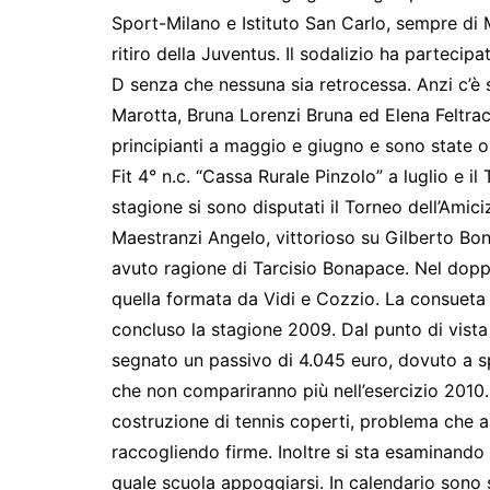
Sport-Milano e Istituto San Carlo, sempre di 
ritiro della Juventus. Il sodalizio ha parteci
D senza che nessuna sia retrocessa. Anzi c’è
Marotta, Bruna Lorenzi Bruna ed Elena Feltracc
principianti a maggio e giugno e sono state or
Fit 4° n.c. “Cassa Rurale Pinzolo” a luglio e il
stagione si sono disputati il Torneo dell’Ami
Maestranzi Angelo, vittorioso su Gilberto B
avuto ragione di Tarcisio Bonapace. Nel dopp
quella formata da Vidi e Cozzio. La consueta g
concluso la stagione 2009. Dal punto di vista
segnato un passivo di 4.045 euro, dovuto a spe
che non compariranno più nell’esercizio 2010. 
costruzione di tennis coperti, problema che ass
raccogliendo firme. Inoltre si sta esaminando 
quale scuola appoggiarsi. In calendario sono sta