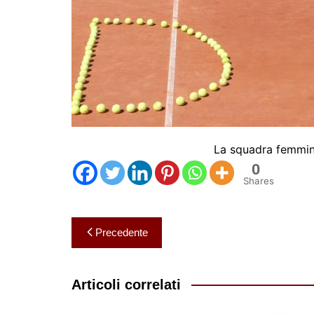
La squadra femmini
0
Shares
Navigazione
Precedente
articoli
Articoli correlati