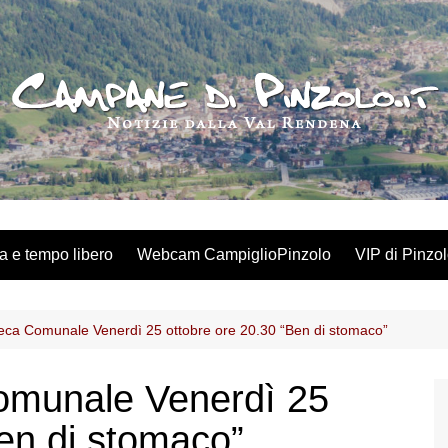
a e tempo libero
Webcam CampiglioPinzolo
VIP di Pinzo
oteca Comunale Venerdì 25 ottobre ore 20.30 “Ben di stomaco”
Comunale Venerdì 25
Ben di stomaco”