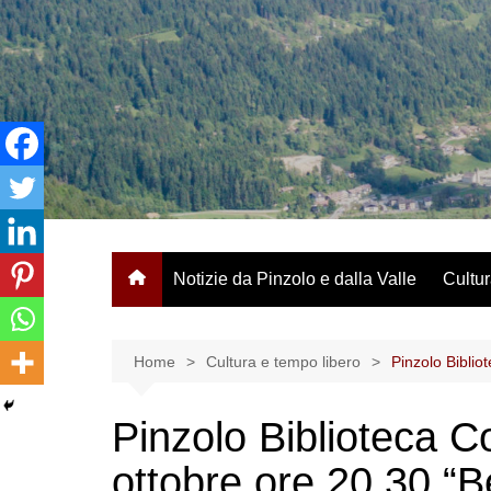
Salta
al
contenuto
Notizie da Pinzolo e dalla Valle
Cultur
Home
Cultura e tempo libero
Pinzolo Bibli
Pinzolo Biblioteca 
ottobre ore 20.30 “