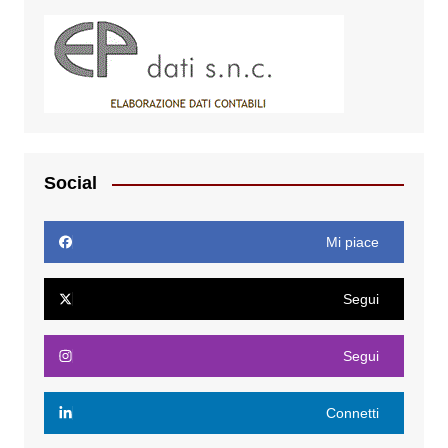
Social
Mi piace
Segui
Segui
Connetti