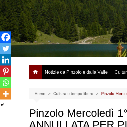
Salta
al
contenuto
Notizie da Pinzolo e dalla Valle
Cultur
Home
Cultura e tempo libero
Pinzolo Merc
Pinzolo Mercoledì 
ANNULLATA PER P