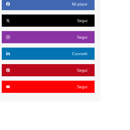
Mi piace
Segui
Segui
Connetti
Segui
Segui