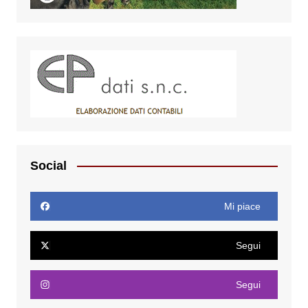
Social
Mi piace
Segui
Segui