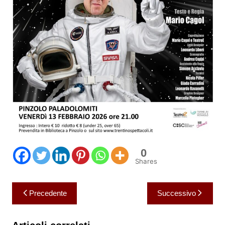
0
Shares
Navigazione
Precedente
Successivo
articoli