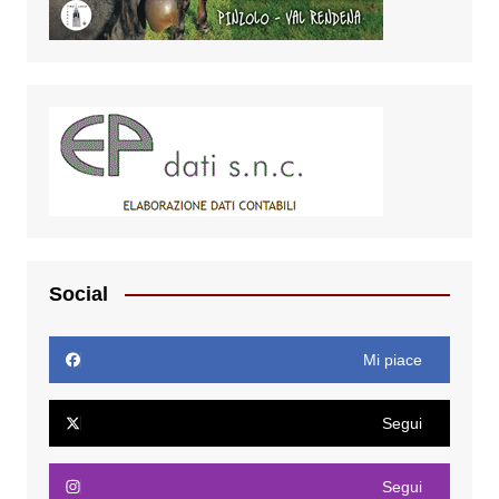
Social
Mi piace
Segui
Segui