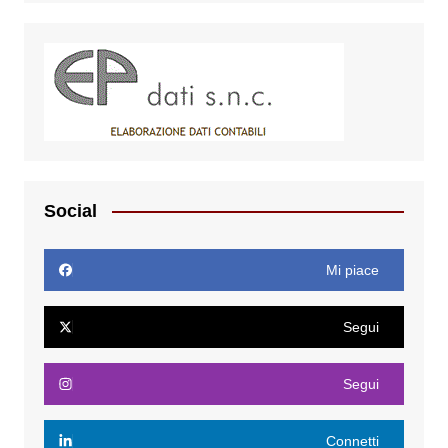
Social
Mi piace
Segui
Segui
Connetti