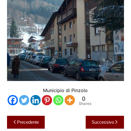
Municipio di Pinzolo
0
Shares
Navigazione
Precedente
Successivo
articoli