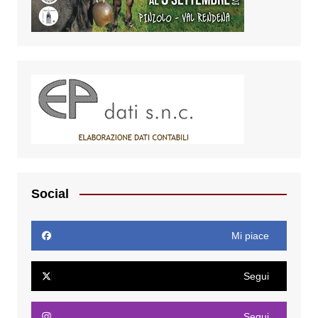
Social
Mi piace
Segui
Segui