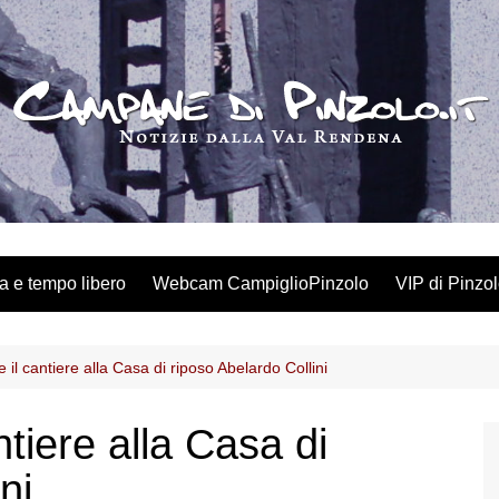
a e tempo libero
Webcam CampiglioPinzolo
VIP di Pinzo
e il cantiere alla Casa di riposo Abelardo Collini
ntiere alla Casa di
ni