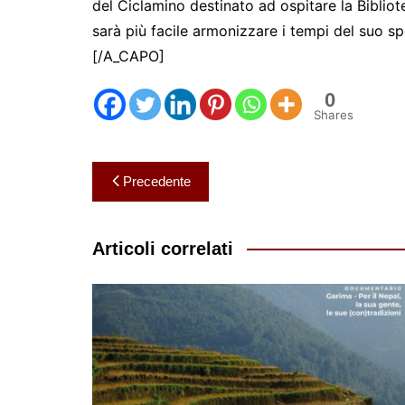
del Ciclamino destinato ad ospitare la Bibliot
sarà più facile armonizzare i tempi del suo sp
[/A_CAPO]
0
Shares
Navigazione
Precedente
articoli
Articoli correlati