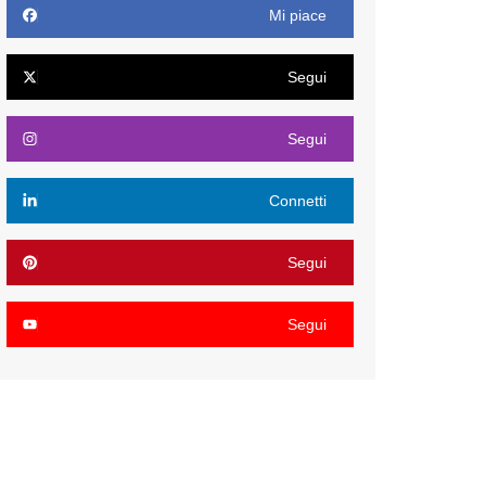
Mi piace
Segui
Segui
Connetti
Segui
Segui