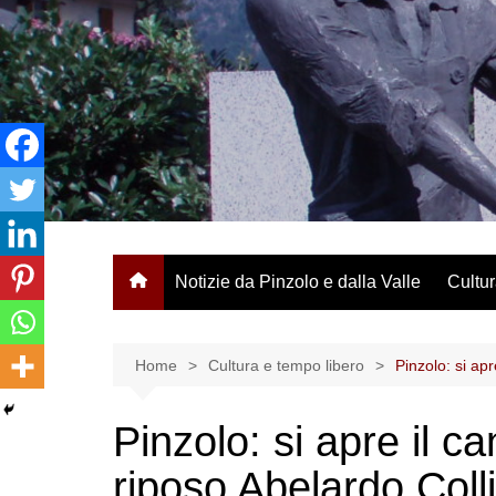
Salta
al
contenuto
Notizie da Pinzolo e dalla Valle
Cultur
Home
Cultura e tempo libero
Pinzolo: si apr
Pinzolo: si apre il ca
riposo Abelardo Colli