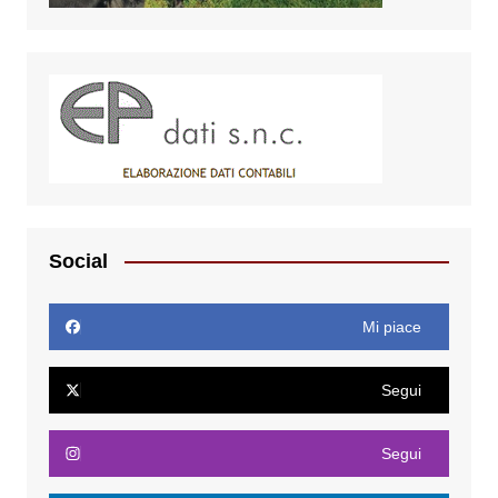
Social
Mi piace
Segui
Segui