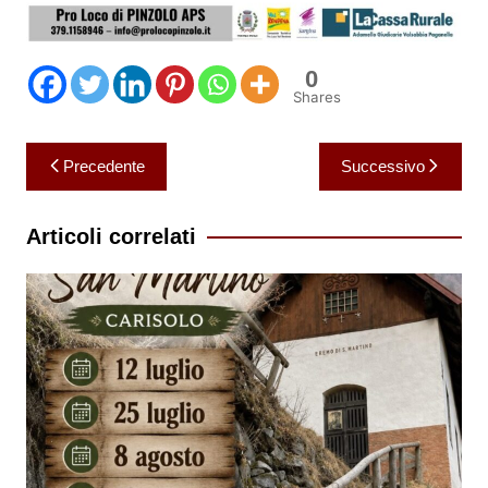
0
Shares
Navigazione
Precedente
Successivo
articoli
Articoli correlati