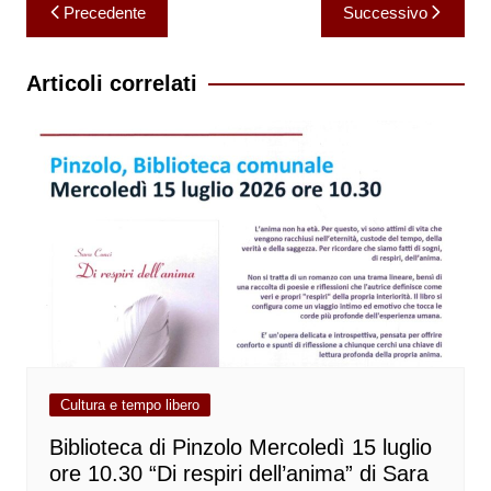
Navigazione
Precedente
Successivo
articoli
Articoli correlati
Cultura e tempo libero
Biblioteca di Pinzolo Mercoledì 15 luglio
ore 10.30 “Di respiri dell’anima” di Sara