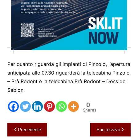
Per quanto riguarda gli impianti di Pinzolo, l’apertura
anticipata alle 07.30 riguarderà la telecabina Pinzolo
– Prà Rodont e la telecabina Prà Rodont – Doss del
Sabion.
0
Shares
Navigazione
Precedente
Successivo
articoli