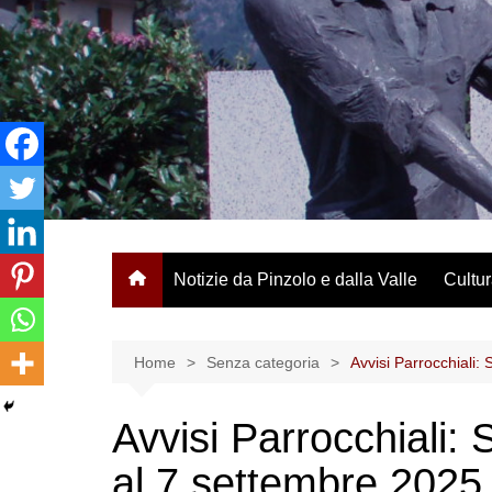
Salta
al
contenuto
Notizie da Pinzolo e dalla Valle
Cultur
Home
Senza categoria
Avvisi Parrocchiali:
Avvisi Parrocchiali:
al 7 settembre 2025