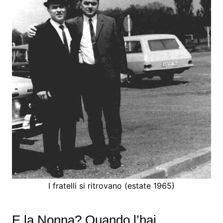
I fratelli si ritrovano (estate 1965)
E la Nonna? Quando l’hai