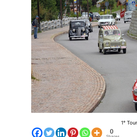
1° Tour
0
Shares