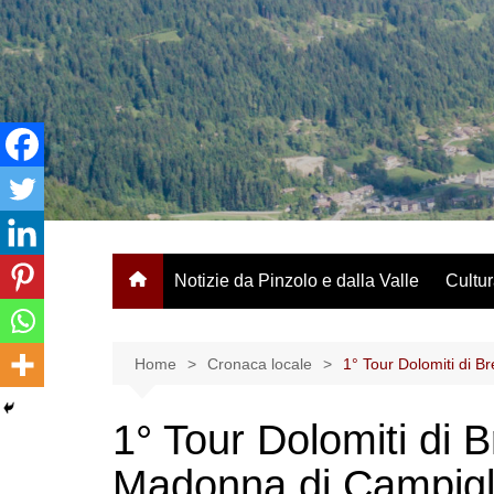
Salta
al
contenuto
Notizie da Pinzolo e dalla Valle
Cultur
Home
Cronaca locale
1° Tour Dolomiti di B
1° Tour Dolomiti di 
Madonna di Campigl