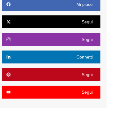
Mi piace
Segui
Segui
Connetti
Segui
Segui