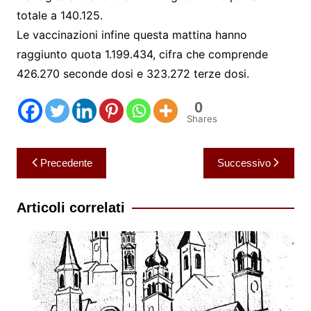
totale a 140.125.
Le vaccinazioni infine questa mattina hanno
raggiunto quota 1.199.434, cifra che comprende
426.270 seconde dosi e 323.272 terze dosi.
0
Shares
Navigazione
Precedente
Successivo
articoli
Articoli correlati