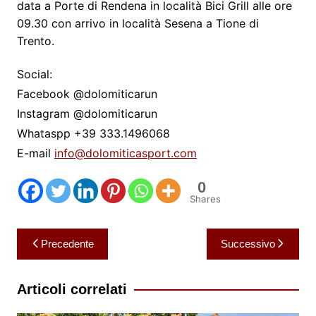
data a Porte di Rendena in località Bici Grill alle ore
09.30 con arrivo in località Sesena a Tione di
Trento.
Social:
Facebook @dolomiticarun
Instagram @dolomiticarun
Whataspp +39 333.1496068
E-mail
info@dolomiticasport.
com
0
Shares
Navigazione
Precedente
Successivo
articoli
Articoli correlati