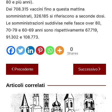
80 e più anni).
Dei 708.315 vaccini fino a questa mattina
somministrati, 326.185 si riferiscono a seconde dosi.
Le somministrazioni suddivise nelle fasce over 80,
70-79 e 60-69 anni sono rispettivamente 67.719,
91.302 e 108.773.
0
Shares
Navigazione
Precedente
Successivo
articoli
Articoli correlati