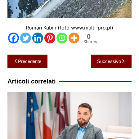
Roman Kubin (foto www.multi-pro.pl)
0
Shares
Navigazione
Precedente
Successivo
articoli
Articoli correlati