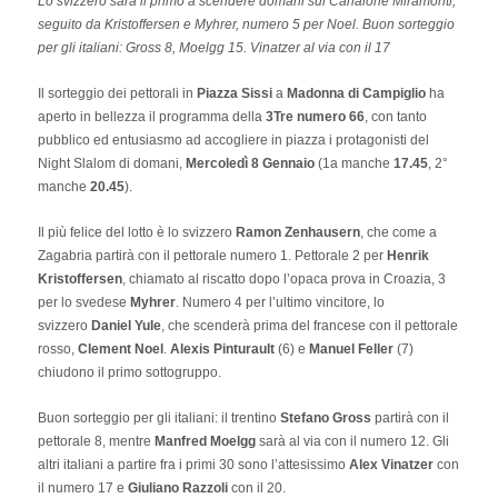
Lo svizzero sarà il primo a scendere domani sul Canalone Miramonti,
seguito da Kristoffersen e Myhrer, numero 5 per Noel. Buon sorteggio
per gli italiani: Gross 8, Moelgg 15. Vinatzer al via con il 17
Il sorteggio dei pettorali in
Piazza Sissi
a
Madonna di Campiglio
ha
aperto in bellezza il programma della
3Tre numero 66
, con tanto
pubblico ed entusiasmo ad accogliere in piazza i protagonisti del
Night Slalom di domani,
Mercoledì 8 Gennaio
(1a manche
17.45
, 2°
manche
20.45
).
Il più felice del lotto è lo svizzero
Ramon Zenhausern
, che come a
Zagabria partirà con il pettorale numero 1. Pettorale 2 per
Henrik
Kristoffersen
, chiamato al riscatto dopo l’opaca prova in Croazia, 3
per lo svedese
Myhrer
. Numero 4 per l’ultimo vincitore, lo
svizzero
Daniel Yule
, che scenderà prima del francese con il pettorale
rosso,
Clement Noel
.
Alexis Pinturault
(6) e
Manuel Feller
(7)
chiudono il primo sottogruppo.
Buon sorteggio per gli italiani: il trentino
Stefano Gross
partirà con il
pettorale 8, mentre
Manfred Moelgg
sarà al via con il numero 12. Gli
altri italiani a partire fra i primi 30 sono l’attesissimo
Alex Vinatzer
con
il numero 17 e
Giuliano Razzoli
con il 20.