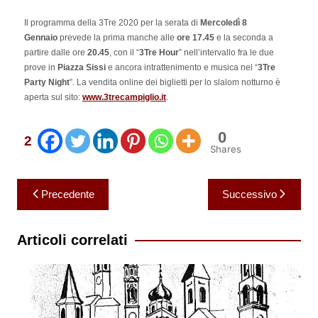
Il programma della 3Tre 2020 per la serata di
Mercoledì 8
Gennaio
prevede la prima manche alle
ore 17.45
e la seconda a
partire dalle ore
20.45
, con il “
3Tre Hour
” nell’intervallo fra le due
prove in
Piazza Sissi
e ancora intrattenimento e musica nel “
3Tre
Party Night
”. La vendita online dei biglietti per lo slalom notturno è
aperta sul sito:
www.3trecampiglio.it
.
0
2
Shares
Navigazione
Precedente
Successivo
articoli
Articoli correlati