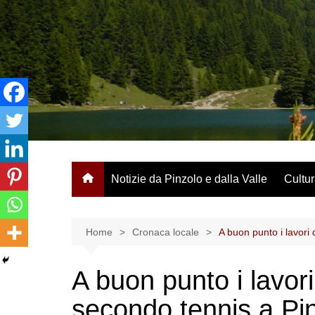
Salta
al
contenuto
Notizie da Pinzolo e dalla Valle
Cultur
Home
Cronaca locale
A buon punto i lavori
A buon punto i lavori
secondo tennis a Pi