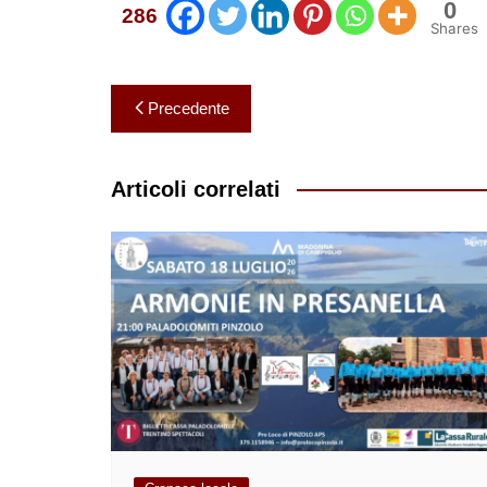
0
286
Shares
Navigazione
Precedente
articoli
Articoli correlati