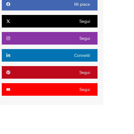
Mi piace
Segui
Segui
Connetti
Segui
Segui