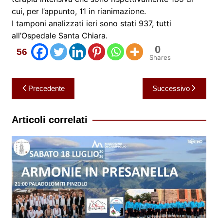
cui, per l’appunto, 11 in rianimazione.
I tamponi analizzati ieri sono stati 937, tutti
all’Ospedale Santa Chiara.
0
56
Shares
Navigazione
Precedente
Successivo
articoli
Articoli correlati