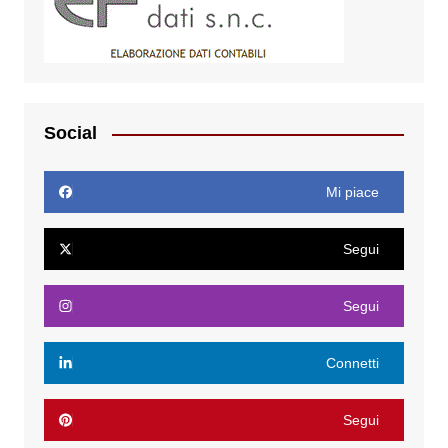
Social
Mi piace
Segui
Segui
Connetti
Segui