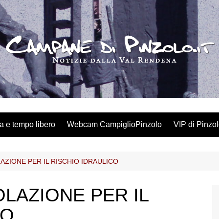
a e tempo libero
Webcam CampiglioPinzolo
VIP di Pinzo
AZIONE PER IL RISCHIO IDRAULICO
OLAZIONE PER IL
CO