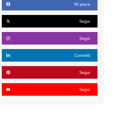
Mi piace
Segui
Segui
Connetti
Segui
Segui