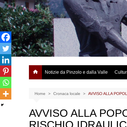
Salta
al
contenuto
Notizie da Pinzolo e dalla Valle
Cultur
Home
Cronaca locale
AVVISO ALLA POPOL
AVVISO ALLA POP
RISCHIO IDRAULI