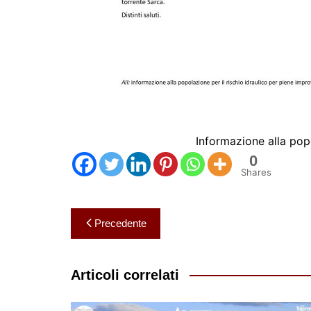
Informazione alla po
0
Shares
Navigazione
Precedente
articoli
Articoli correlati