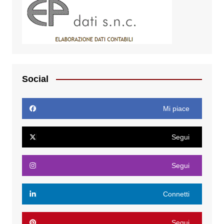
Social
Mi piace
Segui
Segui
Connetti
Segui