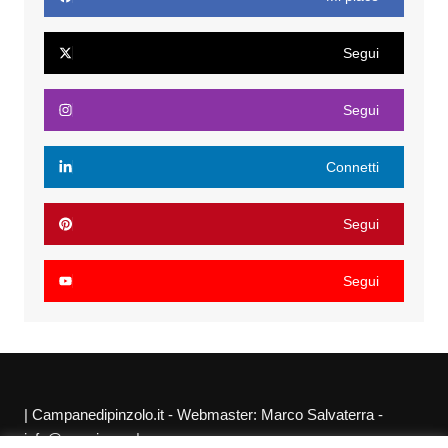
Segui
Segui
Connetti
Segui
Segui
| Campanedipinzolo.it - Webmaster: Marco Salvaterra -
info@agraria.org |