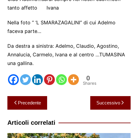
tanto affetto Ivana
Nella foto ” ‘L SMARAZAGALINI” di cui Adelmo
faceva parte…
Da destra a sinistra: Adelmo, Claudio, Agostino,
Annalu
cia, Carmelo, Ivana e al centro …TUMASINA
una gallina.
0
Shares
Navigazione
Precedente
Successivo
articoli
Articoli correlati