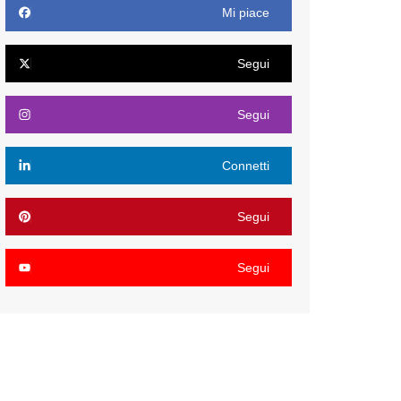
Mi piace
Segui
Segui
Connetti
Segui
Segui