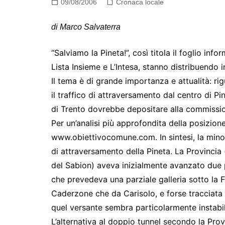
09/08/2006
Cronaca locale
di Marco Salvaterra
“Salviamo la Pineta!”, così titola il foglio inf
Lista Insieme e L’Intesa, stanno distribuendo in
Il tema è di grande importanza e attualità: rig
il traffico di attraversamento dal centro di Pi
di Trento dovrebbe depositare alla commissione
Per un’analisi più approfondita della posizio
www.obiettivocomune.com. In sintesi, la mino
di attraversamento della Pineta. La Provincia (
del Sabion) aveva inizialmente avanzato due 
che prevedeva una parziale galleria sotto la F
Caderzone che da Carisolo, e forse tracciata 
quel versante sembra particolarmente instabil
L’alternativa al doppio tunnel secondo la Prov