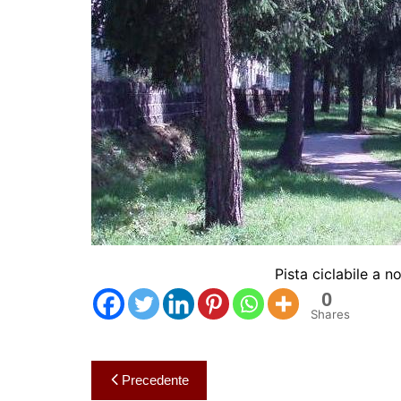
Pista ciclabile a 
0
Shares
Navigazione
Precedente