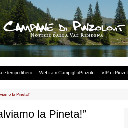
a e tempo libero
Webcam CampiglioPinzolo
VIP di Pinzo
lviamo la Pineta!”
alviamo la Pineta!”