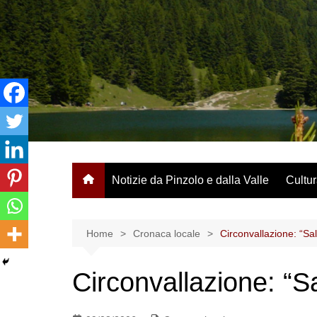
Salta
al
contenuto
Notizie da Pinzolo e dalla Valle
Cultur
Home
Cronaca locale
Circonvallazione: “Sa
Circonvallazione: “S