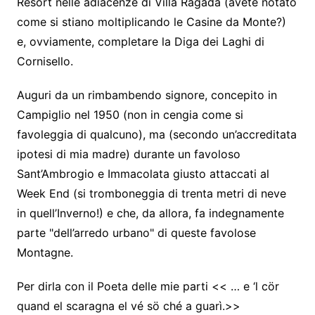
Resort nelle adiacenze di Villa Ragada (avete notato
come si stiano moltiplicando le Casine da Monte?)
e, ovviamente, completare la Diga dei Laghi di
Cornisello.
Auguri da un rimbambendo signore, concepito in
Campiglio nel 1950 (non in cengia come si
favoleggia di qualcuno), ma (secondo un’accreditata
ipotesi di mia madre) durante un favoloso
Sant’Ambrogio e Immacolata giusto attaccati al
Week End (si tromboneggia di trenta metri di neve
in quell’Inverno!) e che, da allora, fa indegnamente
parte "dell’arredo urbano" di queste favolose
Montagne.
Per dirla con il Poeta delle mie parti << … e ‘l cör
quand el scaragna el vé sö ché a guarì.>>