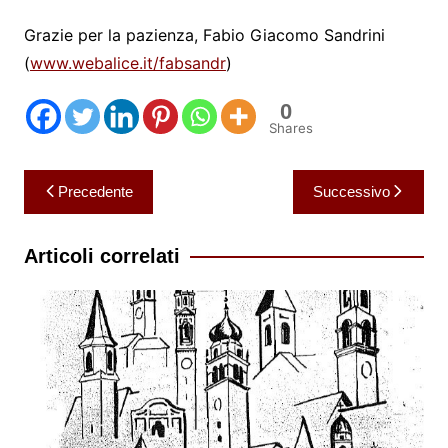
Grazie per la pazienza, Fabio Giacomo Sandrini
(
www.webalice.it/fabsandr
)
0
Shares
Navigazione
Precedente
Successivo
articoli
Articoli correlati